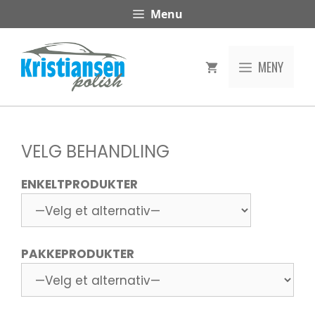
Hopp
Menu
til
innhold
MENY
VELG BEHANDLING
ENKELTPRODUKTER
PAKKEPRODUKTER