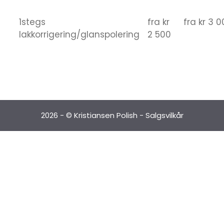
1stegs
fra kr
fra kr 3 
lakkorrigering/glanspolering
2 500
2026 - © Kristiansen Polish -
Salgsvilkår