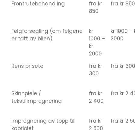
Frontrutebehandling
fra kr
fra kr 850
850
Felgforsegling (om felgene
kr
kr 1000 – 
er tatt av bilen)
1000 –
2000
kr
2000
Rens pr sete
fra kr
fra kr 30
300
Skinnpleie /
fra kr
fra kr 2 
tekstilimpregnering
2 400
Impregnering av topp til
fra kr
fra kr 2 5
kabriolet
2 500