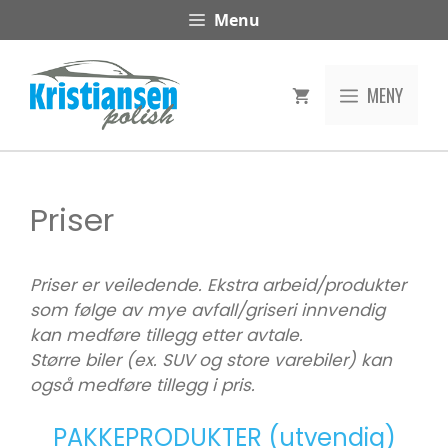
Hopp
Menu
til
innhold
MENY
Priser
Priser er veiledende. Ekstra arbeid/produkter
som følge av mye avfall/griseri innvendig
kan medføre tillegg etter avtale.
Større biler (ex. SUV og store varebiler) kan
også medføre tillegg i pris.
PAKKEPRODUKTER (utvendig)