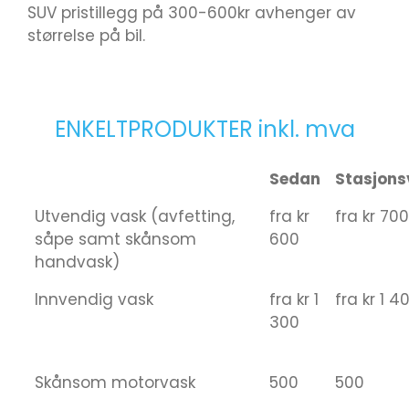
SUV pristillegg på 300-600kr avhenger av
størrelse på bil.
ENKELTPRODUKTER inkl. mva
Sedan
Stasjon
Utvendig vask (avfetting,
fra kr
fra kr 700
såpe samt skånsom
600
handvask)
Innvendig vask
fra kr 1
fra kr 1 4
300
Skånsom motorvask
500
500