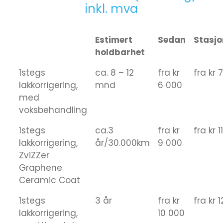
inkl. mva
Estimert
Sedan
Stasj
holdbarhet
1stegs
ca. 8 – 12
fra kr
fra kr 
lakkorrigering,
mnd
6 000
med
voksbehandling
1stegs
ca.3
fra kr
fra kr 
lakkorrigering,
år/30.000km
9 000
ZviZZer
Graphene
Ceramic Coat
1stegs
3 år
fra kr
fra kr 
lakkorrigering,
10 000