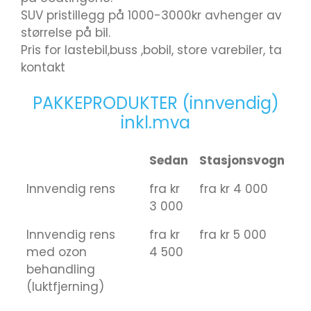
SUV pristillegg på 1000-3000kr avhenger av
størrelse på bil.
Pris for lastebil,buss ,bobil, store varebiler, ta
kontakt
PAKKEPRODUKTER (innvendig)
inkl.mva
Sedan
Stasjonsvogn
Innvendig rens
fra kr
fra kr 4 000
3 000
Innvendig rens
fra kr
fra kr 5 000
med ozon
4 500
behandling
(luktfjerning)