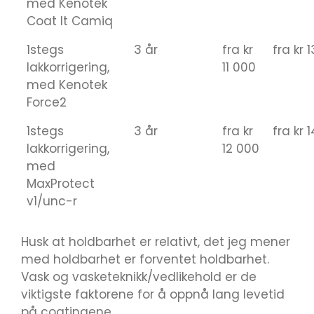
med Kenotek
Coat It Camiq
1stegs
3 år
fra kr
fra kr 
lakkorrigering,
11 000
med Kenotek
Force2
1stegs
3 år
fra kr
fra kr 
lakkorrigering,
12 000
med
MaxProtect
v1/unc-r
Husk at holdbarhet er relativt, det jeg mener
med holdbarhet er forventet holdbarhet.
Vask og vasketeknikk/vedlikehold er de
viktigste faktorene for å oppnå lang levetid
på coatingene.