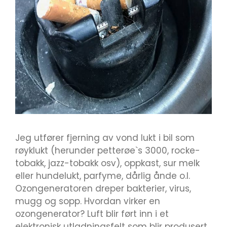
Jeg utfører fjerning av vond lukt i bil som
røyklukt (herunder petterøe`s 3000, rocke-
tobakk, jazz-tobakk osv), oppkast, sur melk
eller hundelukt, parfyme, dårlig ånde o.l.
Ozongeneratoren dreper bakterier, virus,
mugg og sopp. Hvordan virker en
ozongenerator? Luft blir ført inn i et
elektronisk utladningsfelt som blir produsert