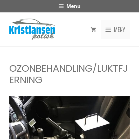
Hopp
Menu
til
innhold
MENY
OZONBEHANDLING/LUKTFJ
ERNING