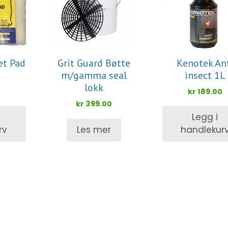
et Pad
Grit Guard Bøtte
Kenotek An
m/gamma seal
insect 1L
0
lokk
kr
189.00
kr
399.00
Legg i
rv
Les mer
handlekur