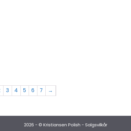
2
3
4
5
6
7
→
2026 - © Kristiansen Polish -
Salgsvilkår