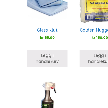
Glass klut
Golden Nugg
kr
69.00
kr
150.0
Legg i
Legg i
handlekurv
handleku