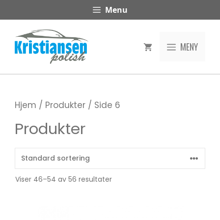
Hopp
Menu
til
innhold
MENY
Hjem
/
Produkter
/ Side 6
Produkter
Viser 46–54 av 56 resultater