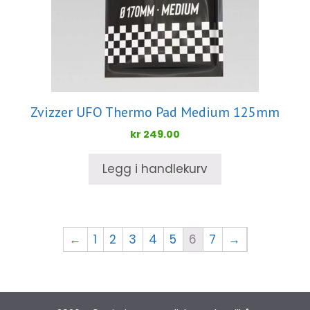
Zvizzer UFO Thermo Pad Medium 125mm
kr
249.00
Legg i handlekurv
←
1
2
3
4
5
6
7
→