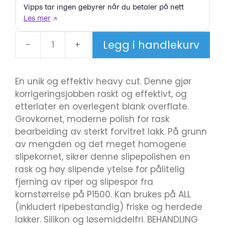
Legg i handlekurv
-
+
Zvizzer
HC
4000
En unik og effektiv heavy cut. Denne gjør
750ml
korrigeringsjobben raskt og effektivt, og
Heavy
etterlater en overlegent blank overflate.
Cut
Grovkornet, moderne polish for rask
antall
bearbeiding av sterkt forvitret lakk. På grunn
av mengden og det meget homogene
slipekornet, sikrer denne slipepolishen en
rask og høy slipende ytelse for pålitelig
fjerning av riper og slipespor fra
kornstørrelse på P1500. Kan brukes på ALL
(inkludert ripebestandig) friske og herdede
lakker. Silikon og løsemiddelfri. BEHANDLING