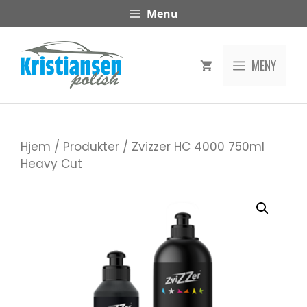
Hopp
Menu
til
innhold
MENY
Hjem
/
Produkter
/ Zvizzer HC 4000 750ml
Heavy Cut