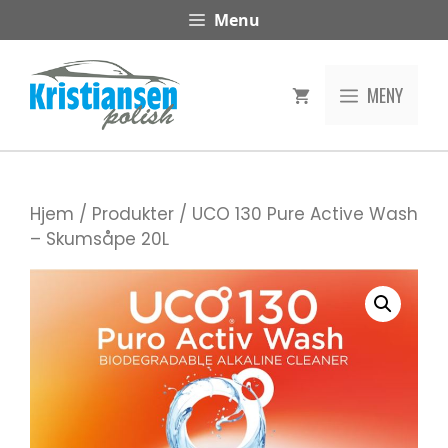
Hopp
Menu
til
innhold
MENY
Hjem
/
Produkter
/ UCO 130 Pure Active Wash
– Skumsåpe 20L