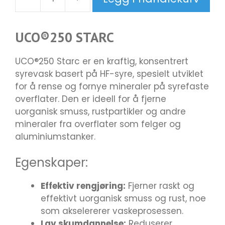
UCO
250
Starc
UCO®250 STARC
20L
antall
UCO®250 Starc er en kraftig, konsentrert
syrevask basert på HF-syre, spesielt utviklet
for å rense og fornye mineraler på syrefaste
overflater. Den er ideell for å fjerne
uorganisk smuss, rustpartikler og andre
mineraler fra overflater som felger og
aluminiumstanker.
Egenskaper:
Effektiv rengjøring:
Fjerner raskt og
effektivt uorganisk smuss og rust, noe
som akselererer vaskeprosessen.
Lav skumdannelse:
Reduserer