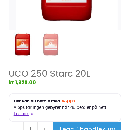
UCO 250 Starc 20L
kr
1,929.00
Legg i handlekurv
-
+