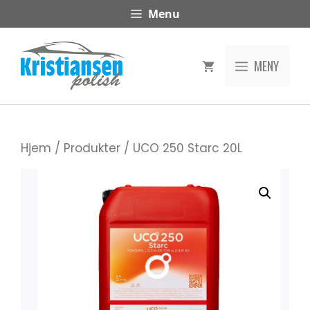
Hopp
Menu
til
innhold
MENY
Hjem
/
Produkter
/ UCO 250 Starc 20L