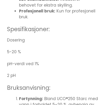
behovet for ekstra skylling.
Profesjonell bruk:
Kun for profesjonell
bruk.
Spesifikasjoner:
Dosering
5-20 %
pH-verdi ved 1%
2 pH
Bruksanvisning:
Fortynning:
Bland UCO®250 Starc med
vann i forholdet 5–20 %, avhengig av