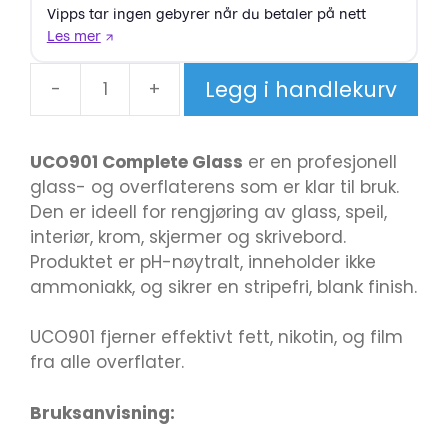
Legg i handlekurv
-
+
UCO
901
Complete
UCO901 Complete Glass
er en profesjonell
Glass
glass- og overflaterens som er klar til bruk.
5l
Den er ideell for rengjøring av glass, speil,
antall
interiør, krom, skjermer og skrivebord.
Produktet er pH-nøytralt, inneholder ikke
ammoniakk, og sikrer en stripefri, blank finish.
UCO901 fjerner effektivt fett, nikotin, og film
fra alle overflater.
Bruksanvisning: