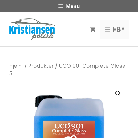
Hopp
Menu
til
innhold
MENY
Hjem
/
Produkter
/ UCO 901 Complete Glass
5l